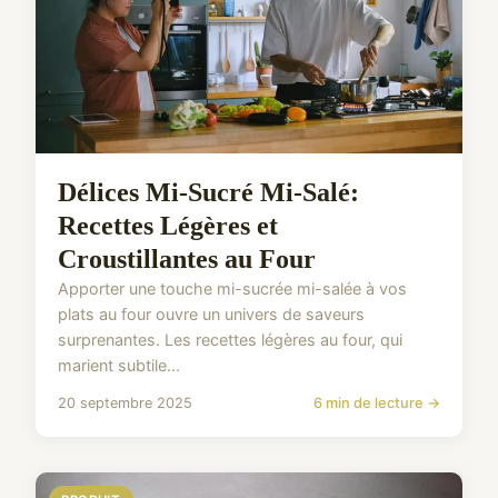
Délices Mi-Sucré Mi-Salé:
Recettes Légères et
Croustillantes au Four
Apporter une touche mi-sucrée mi-salée à vos
plats au four ouvre un univers de saveurs
surprenantes. Les recettes légères au four, qui
marient subtile...
20 septembre 2025
6 min de lecture →